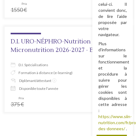
celui-ci. Il
Prix
Tarif prévente
1550
€
1116
€
convient donc,
de lire l’aide
proposée par
votre
navigateur.
D.I. URO-NÉPHRO-Nutrition &
Plus
Micronutrition 2026-2027 - B.C. 13
d'informations
sur le
fonctionnement
D.I. Spécialisations
et la
Formation à distance (e-learning)
procédure à
suivre pour
Diplômant/attestant
gérer les
Disponible toute l'année
cookies sont
disponibles à
Prix
Tarif prévente
375
€
270
€
cette adresse
:
https://www.siin-
nutrition.com/fr/pr
des-donnees/
.