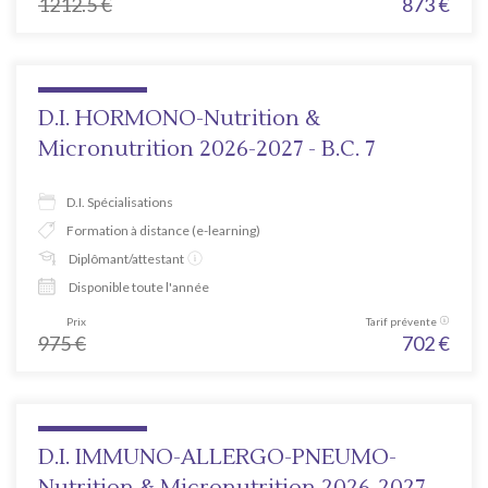
1212.5
€
873
€
D.I. HORMONO-Nutrition &
Micronutrition 2026-2027 - B.C. 7
D.I. Spécialisations
Formation à distance (e-learning)
Diplômant/attestant
Disponible toute l'année
Prix
Tarif prévente
975
€
702
€
D.I. IMMUNO-ALLERGO-PNEUMO-
Nutrition & Micronutrition 2026-2027 -