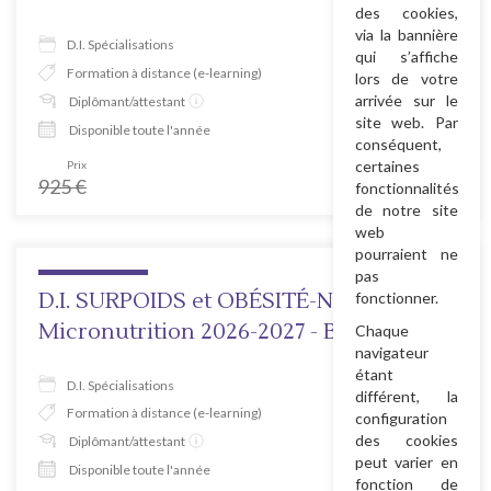
des cookies,
via la bannière
D.I. Spécialisations
qui s’affiche
Formation à distance (e-learning)
lors de votre
arrivée sur le
Diplômant/attestant
site web. Par
Disponible toute l'année
conséquent,
certaines
Prix
Tarif prévente
925
€
666
€
fonctionnalités
de notre site
web
pourraient ne
pas
D.I. SURPOIDS et OBÉSITÉ-Nutrition &
fonctionner.
Micronutrition 2026-2027 - B.C. 8
Chaque
navigateur
étant
D.I. Spécialisations
différent, la
Formation à distance (e-learning)
configuration
des cookies
Diplômant/attestant
peut varier en
Disponible toute l'année
fonction de