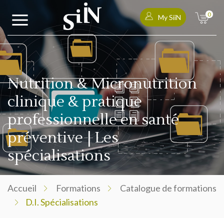
0
My SiiN
Nutrition & Micronutrition
clinique & pratique
professionnelle en santé
préventive | Les
spécialisations
Accueil
Formations
Catalogue de formations
D.I. Spécialisations