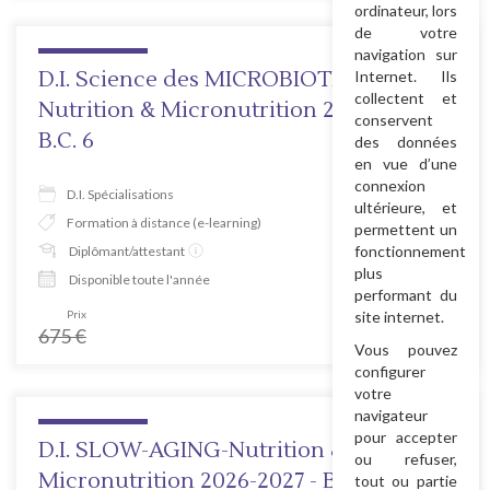
ordinateur, lors
de votre
navigation sur
D.I. Science des MICROBIOTES-
Internet. Ils
collectent et
Nutrition & Micronutrition 2026-2027 -
conservent
B.C. 6
des données
en vue d’une
connexion
D.I. Spécialisations
ultérieure, et
Formation à distance (e-learning)
permettent un
fonctionnement
Diplômant/attestant
plus
Disponible toute l'année
performant du
Prix
Tarif prévente
site internet.
675
€
486
€
Vous pouvez
configurer
votre
navigateur
pour accepter
D.I. SLOW-AGING-Nutrition &
ou refuser,
Micronutrition 2026-2027 - B.C.12
tout ou partie