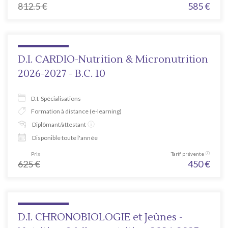
812.5
€
585
€
D.I. CARDIO-Nutrition & Micronutrition
2026-2027 - B.C. 10
D.I. Spécialisations
Formation à distance (e-learning)
Diplômant/attestant
Disponible toute l'année
Prix
Tarif prévente
625
€
450
€
D.I. CHRONOBIOLOGIE et Jeûnes -