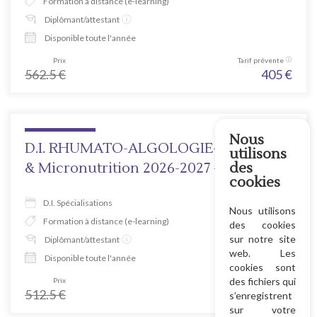
Formation à distance (e-learning)
Diplômant/attestant
Disponible toute l'année
Prix
Tarif prévente
562.5
€
405
€
Nous
D.I. RHUMATO-ALGOLOGIE-Nutrition
utilisons
& Micronutrition 2026-2027 - B.C.18
des
cookies
D.I. Spécialisations
Nous utilisons
Formation à distance (e-learning)
des cookies
sur notre site
Diplômant/attestant
web. Les
Disponible toute l'année
cookies sont
des fichiers qui
Prix
Tarif prévente
512.5
€
369
€
s’enregistrent
sur votre