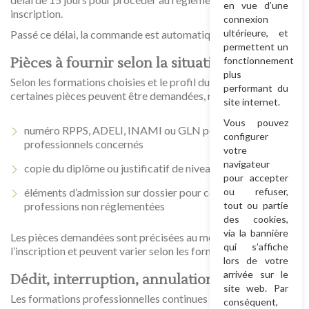
en vue d’une
inscription.
connexion
ultérieure, et
Passé ce délai, la commande est automatiquement annulée.
permettent un
Pièces à fournir selon la situation
fonctionnement
plus
Selon les formations choisies et le profil du participant,
performant du
certaines pièces peuvent être demandées, notamment :
site internet.
Vous pouvez
numéro RPPS, ADELI, INAMI ou GLN pour les
configurer
professionnels concernés
votre
navigateur
copie du diplôme ou justificatif de niveau d’études
pour accepter
éléments d’admission sur dossier pour certaines
ou refuser,
professions non réglementées
tout ou partie
des cookies,
via la bannière
Les pièces demandées sont précisées au moment de
qui s’affiche
l’inscription et peuvent varier selon les formations.
lors de votre
arrivée sur le
Dédit, interruption, annulation et abandon
site web. Par
Les formations professionnelles continues impliquent le
conséquent,