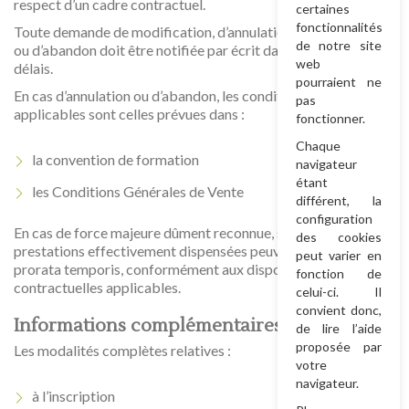
respect d’un cadre contractuel.
certaines
fonctionnalités
Toute demande de modification, d’annulation, d’interruption
de notre site
ou d’abandon doit être notifiée par écrit dans les meilleurs
web
délais.
pourraient ne
En cas d’annulation ou d’abandon, les conditions financières
pas
applicables sont celles prévues dans :
fonctionner.
Chaque
la convention de formation
navigateur
étant
les Conditions Générales de Vente
différent, la
configuration
En cas de force majeure dûment reconnue, seules les
des cookies
prestations effectivement dispensées peuvent être dues au
peut varier en
prorata temporis, conformément aux dispositions
fonction de
contractuelles applicables.
celui-ci. Il
convient donc,
Informations complémentaires
de lire l’aide
proposée par
Les modalités complètes relatives :
votre
navigateur.
à l’inscription