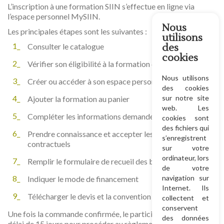
L’inscription à une formation SIIN s’effectue en ligne via
l’espace personnel MySIIN.
Nous
Les principales étapes sont les suivantes :
utilisons
Consulter le catalogue
des
cookies
Vérifier son éligibilité à la formation choisie
Nous utilisons
Créer ou accéder à son espace personnel MySIIN
des cookies
sur notre site
Ajouter la formation au panier
web. Les
Compléter les informations demandées
cookies sont
des fichiers qui
Prendre connaissance et accepter les documents
s’enregistrent
contractuels
sur votre
ordinateur, lors
Remplir le formulaire de recueil des besoins
de votre
navigation sur
Indiquer le mode de financement
Internet. Ils
Télécharger le devis et la convention de formation
collectent et
conservent
Une fois la commande confirmée, le participant dispose d’un
des données
délai de 15 jours pour procéder au règlement et finaliser son