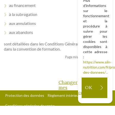
Plus
au financement
d'informations
sur le
à la subrogation
fonctionnement
et la
aux annulations
procédure à
suivre pour
aux abandons
gérer les
cookies sont
sont détaillées dans les Conditions Générales de Vente et
disponibles à
dans la convention de formation.
cette adresse
:
Page mise à jour le 12 mars 2026
https://www.siin-
nutrition.com/fr/pr
des-donnees/
.
Changer
mes
OK
préférences
Protection des données
Règlement intérieur
Conditions générales de vente