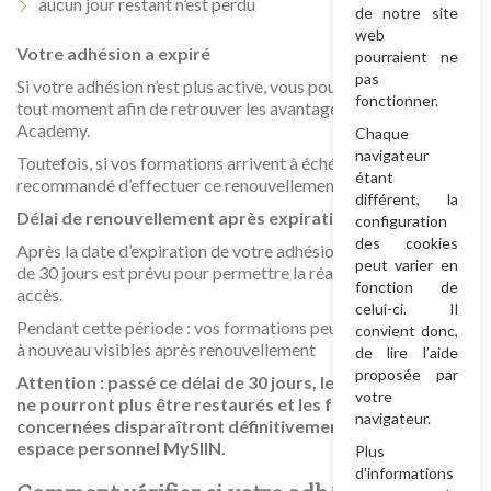
aucun jour restant n’est perdu
de notre site
web
Votre adhésion a expiré
pourraient ne
pas
Si votre adhésion n’est plus active, vous pouvez la renouveler à
fonctionner.
tout moment afin de retrouver les avantages liés à la SIIN
Academy.
Chaque
navigateur
Toutefois, si vos formations arrivent à échéance, il est
étant
recommandé d’effectuer ce renouvellement sans attendre.
différent, la
Délai de renouvellement après expiration
configuration
des cookies
Après la date d’expiration de votre adhésion, un délai maximal
peut varier en
de 30 jours est prévu pour permettre la réactivation de vos
fonction de
accès.
celui-ci. Il
Pendant cette période : vos formations peuvent être rendues
convient donc,
à nouveau visibles après renouvellement
de lire l’aide
proposée par
Attention : passé ce délai de 30 jours, les accès expirés
votre
ne pourront plus être restaurés et les formations
navigateur.
concernées disparaîtront définitivement de votre
espace personnel MySIIN.
Plus
d'informations