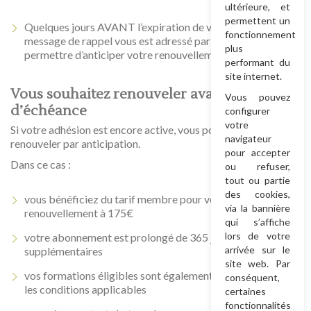
ultérieure, et
permettent un
Quelques jours AVANT l’expiration de votre adhésion, un
fonctionnement
message de rappel vous est adressé par email afin de vous
plus
permettre d’anticiper votre renouvellement.
performant du
site internet.
Vous souhaitez renouveler avant la date
Vous pouvez
d’échéance
configurer
votre
Si votre adhésion est encore active, vous pouvez tout à fait la
navigateur
renouveler par anticipation.
pour accepter
Dans ce cas :
ou refuser,
tout ou partie
des cookies,
vous bénéficiez du tarif membre pour votre
via la bannière
renouvellement à 175€
qui s’affiche
lors de votre
votre abonnement est prolongé de 365 jours
arrivée sur le
supplémentaires
site web. Par
vos formations éligibles sont également prolongées selon
conséquent,
les conditions applicables
certaines
fonctionnalités