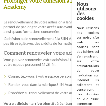
Prolonger votre adhésion à la SIIN
Nous
Academy
utilisons
des
cookies
Le renouvellement de votre adhésion à la SIIN Academy vous
permet de prolonger votre accès aux avantages membres
Nous utilisons
ainsi qu’aux formations concernées.
des cookies
sur notre site
L’adhésion ou le renouvellement à la SIIN Academy ne peut
web. Les
pas être réglé avec des crédits de formation.
cookies sont
des fichiers qui
Comment renouveler votre adhésion ?
s’enregistrent
Vous pouvez renouveler votre adhésion à tout moment depuis
sur votre
votre espace personnel MySIIN :
ordinateur, lors
de votre
navigation sur
Connectez-vous à votre espace personnel
Internet. Ils
Rendez-vous dans la rubrique SIIN Academy
collectent et
conservent
Procédez au renouvellement de votre adhésion
des données
en vue d’une
Votre adhésion arrive bientôt à échéance
connexion