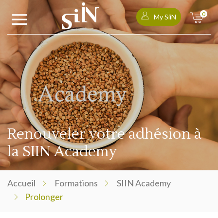
0
My SiiN
Renouveler votre adhésion à
la SIIN Academy
Accueil
Formations
SIIN Academy
Prolonger