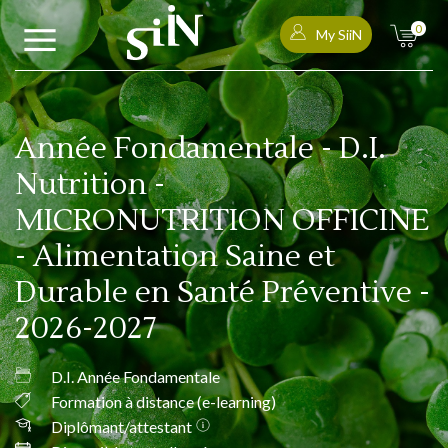
0
My SiiN
Année Fondamentale - D.I.
Nutrition -
MICRONUTRITION OFFICINE
- Alimentation Saine et
Durable en Santé Préventive -
2026-2027
D.I. Année Fondamentale
Formation à distance (e-learning)
Diplômant/attestant