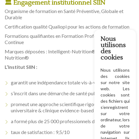
🏛 Engagement institutionnel SIIN
Organisme de formation en Santé Préventive, Globale et
Durable
Certification qualité Qualiopi pour les actions de formation
Formations qualifiantes en Formation Professionnelle
Nous
Continue
utilisons
des
Marques déposées : Intelligent-Nutrition® & Neuro-
cookies
Nutrition®
L’Institut SIIN :
Nous utilisons
des cookies
garantit une indépendance totale vis-à-vis des industries,
sur notre site
web. Les
s’inscrit dans une démarche de santé publique,
cookies sont
des fichiers qui
promeut une approche scientifique rigoureuse, expertise
s’enregistrent
universitaire & clinique evidence-based
sur votre
ordinateur, lors
a formé plus de 25 000 professionnels depuis 2001
de votre
taux de satisfaction : 9,5/10
navigation sur
Internet. Ils