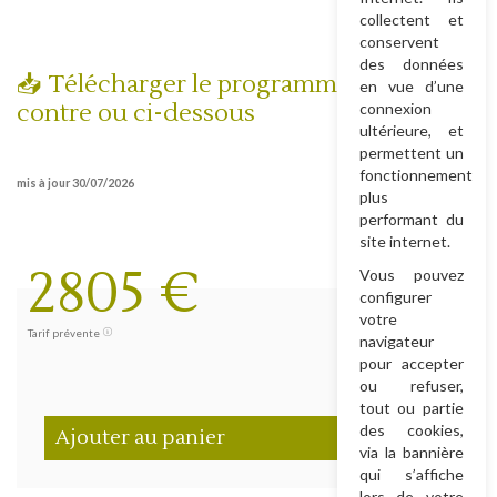
collectent et
conservent
des données
📥 Télécharger le programme détaillé ci-
en vue d’une
contre ou ci-dessous
connexion
ultérieure, et
permettent un
fonctionnement
mis à jour 30/07/2026
plus
performant du
site internet.
2805 €
Vous pouvez
configurer
votre
Tarif prévente
navigateur
3740 €
pour accepter
ou refuser,
Prix
tout ou partie
des cookies,
Ajouter au panier
via la bannière
qui s’affiche
lors de votre